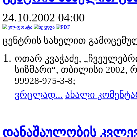
24.10.2002 04:00
ცენტრ
ი
ს სახელ
ი
თ გამოცემუ
ოთარ კვაჭაძე, „ჩვეულებრ
ს
ი
ზმარ
ი
“, თბ
ი
ლ
ი
ს
ი
2002, 
99928-975-3-8;
ვრცლად...
ახალი კომენტა
დანაშაულობის კვლევ