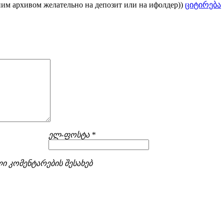
ним архивом желательно на депозит или на ифолдер))
ციტირება
ელ-ფოსტა *
ი კომენტარების შესახებ