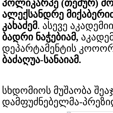
პოლიკარპე (თემურ) მო
ალექსანდრე მიქაბერი
კახაძემ
. ასევე აკადემ
ბადრი ნაჭებიამ,
აკადემ
დეპარტამენტის კოოო
ბაძაღუა-სანაიამ.
სხდომიოს მუშაობა შეაჯ
დამფუძნებელმა-პრეზი