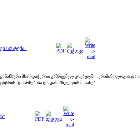
ი სისტემა"
 ფ
ი
ნანსურ
ი
მხარდაჭერ
ი
თ გამოცემულ კრებულშ
ი
„კრ
ი
მ
ი
ნოლოგ
ი
ა და 
ცენტრ
ი
ს“ დაარსებ
ი
სა და დან
ი
შნულებ
ი
ს შესახებ.
ა"