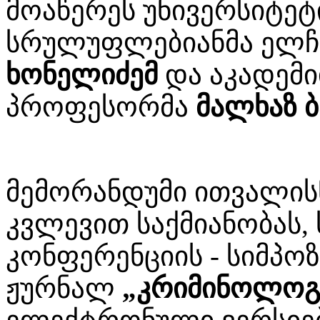
მოაწერეს უნივერსიტეტ
სრულუფლებიანმა ელჩ
ხონელიძემ
და აკადემი
პროფესორმა
მალხაზ ბ
მემორანდუმი ითვალისწი
კვლევით საქმიანობას
კონფერენციის - სიმპოზ
ჟურნალ
„კრიმინოლოგ