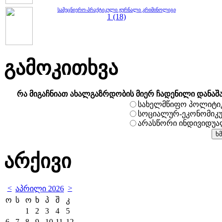
სამეცნიერო-პრაქტიკული ჟურნალი კრიმინოლიგი
1 (18)
გამოკითხვა
რა მიგაჩნიათ ახალგაზრდობის მიერ ჩადენილი დანაშ
სახელმწიფო პოლიტი
სოციალურ-ეკონომიკ
არასწორი ინდივიდუ
არქივი
<
>
აპრილი 2026
ო
ს
ო
ხ
პ
შ
კ
1
2
3
4
5
6
7
8
9
10
11
12