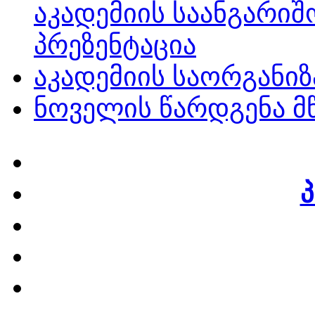
აკადემიის საანგარიშ
პრეზენტაცია
აკადემიის საორგანიზ
ნოველის წარდგენა 